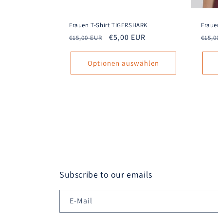
Frauen T-Shirt TIGERSHARK
Fraue
Normaler
Verkaufspreis
€5,00 EUR
Norm
€15,00 EUR
€15,0
Preis
Prei
Optionen auswählen
Subscribe to our emails
E-Mail