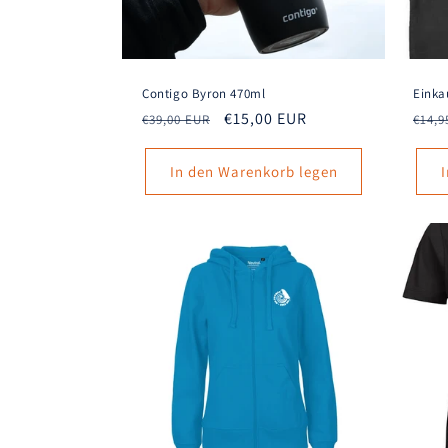
Contigo Byron 470ml
Einka
Normaler
Verkaufspreis
€15,00 EUR
Norm
€39,00 EUR
€14,9
Preis
Prei
In den Warenkorb legen