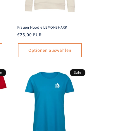
Frauen Hoodie LEMONSHARK
Normaler
€25,00 EUR
Preis
Optionen auswählen
le
Sale