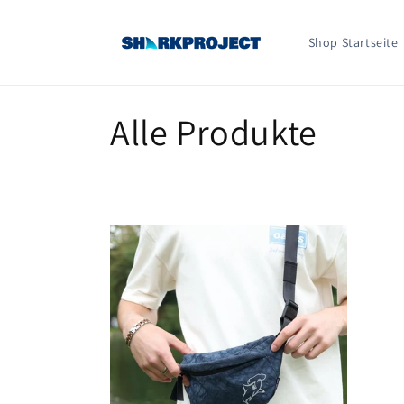
Direkt
zum
Inhalt
Shop Startseite
K
Alle Produkte
a
t
e
g
o