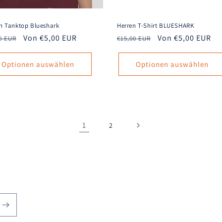
n Tanktop Blueshark
Herren T-Shirt BLUESHARK
aler
Verkaufspreis
Von €5,00 EUR
Normaler
Verkaufspreis
Von €5,00 EUR
0 EUR
€15,00 EUR
s
Preis
Optionen auswählen
Optionen auswählen
1
2