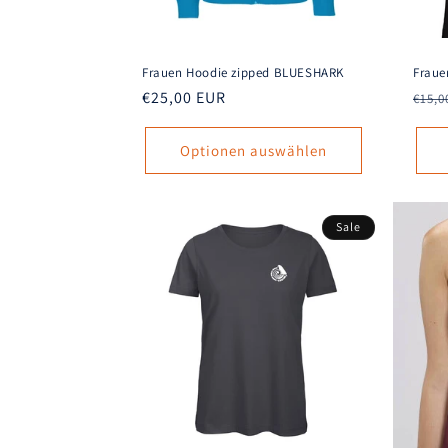
Frauen Hoodie zipped BLUESHARK
Fraue
Normaler
€25,00 EUR
Norm
€15,0
Preis
Prei
Optionen auswählen
Sale