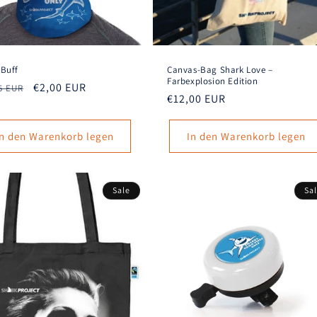
eBuff
Canvas-Bag Shark Love –
Farbexplosion Edition
aler
Verkaufspreis
€2,00 EUR
5 EUR
Normaler
€12,00 EUR
s
Preis
In den Warenkorb legen
In den Warenkorb legen
Sale
Sa