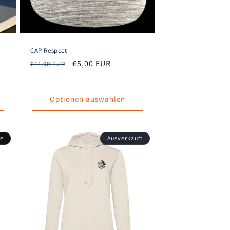
CAP Respect
Normaler
Verkaufspreis
€5,00 EUR
€44,90 EUR
Preis
Optionen auswählen
le
Ausverkauft