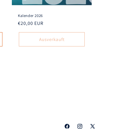
Kalender 2026
Normaler
€20,00 EUR
Preis
Ausverkauft
Facebook
Instagram
X