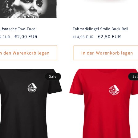
ufstasche Two-Face
Fahrradklingel Smile Back Bell
aler
Verkaufspreis
€2,00 EUR
Normaler
Verkaufspreis
€2,50 EUR
5 EUR
€14,95 EUR
s
Preis
In den Warenkorb legen
In den Warenkorb legen
Sale
Sa