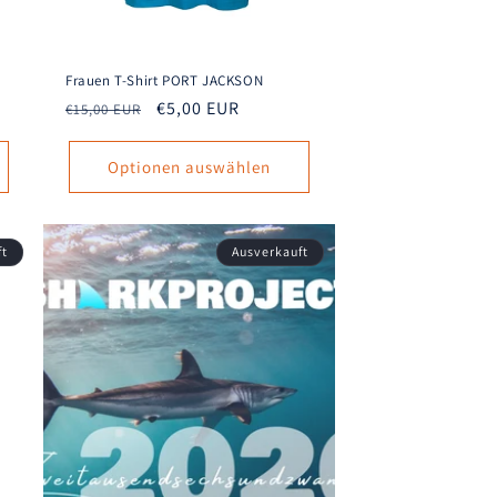
Frauen T-Shirt PORT JACKSON
Normaler
Verkaufspreis
€5,00 EUR
€15,00 EUR
Preis
Optionen auswählen
ft
Ausverkauft