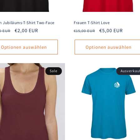
n Jubiläums-T-Shirt Two-Face
Frauen T-Shirt Love
aler
Verkaufspreis
€2,00 EUR
Normaler
Verkaufspreis
€5,00 EUR
0 EUR
€15,00 EUR
s
Preis
Optionen auswählen
Optionen auswählen
Sale
Ausverkau