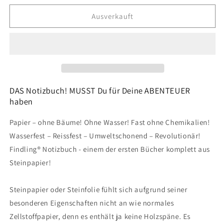
Menge
Menge
für
für
Ausverkauft
Notizbuch
Notizbuch
Steinpapier
Steinpapier
DAS Notizbuch! MUSST Du für Deine ABENTEUER
haben
Papier – ohne Bäume! Ohne Wasser! Fast ohne Chemikalien!
Wasserfest – Reissfest – Umweltschonend – Revolutionär!
Findling® Notizbuch - einem der ersten Bücher komplett aus
Steinpapier!
Steinpapier oder Steinfolie fühlt sich aufgrund seiner
besonderen Eigenschaften nicht an wie normales
Zellstoffpapier, denn es enthält ja keine Holzspäne. Es